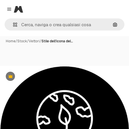
Magnific
Close menu
Cerca 
Home
/
Stock
/
Vettori
/
Stile dell'icona del…
Premium