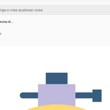
'icona di …
o