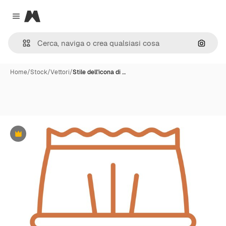
Magnific
Close menu
Cerca 
Home
/
Stock
/
Vettori
/
Stile dell'icona di …
Premium