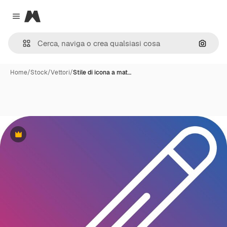
Magnific
Close menu
Cerca 
Home
/
Stock
/
Vettori
/
Stile di icona a mat…
Premium