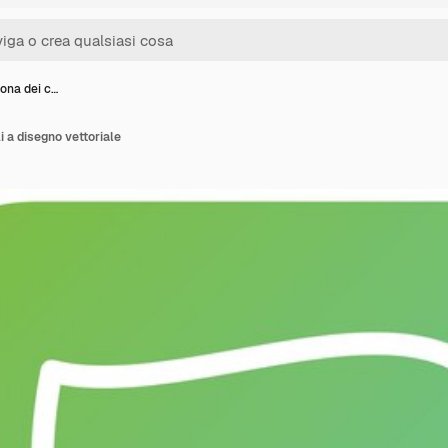
icona dei c…
li a disegno vettoriale