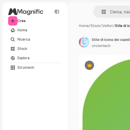
Crea
Home
/
Stock
/
Vettori
/
Stile di 
Home
Ricerca
Stile di icona dei capel
circlontech
Stock
Esplora
Strumenti
Premium