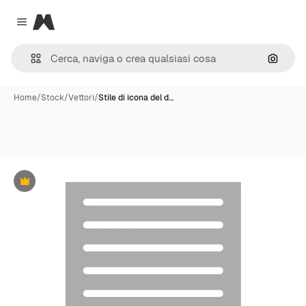
Magnific
Close menu
Cerca 
Home
/
Stock
/
Vettori
/
Stile di icona del d…
Premium