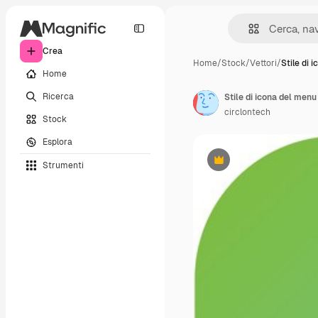
Crea
Home
/
Stock
/
Vettori
/
Stile di 
Home
Ricerca
Stile di icona del menu
circlontech
Stock
Esplora
Strumenti
Premium