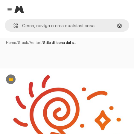
Magnific
Close menu
Cerca 
Home
/
Stock
/
Vettori
/
Stile di icona del s…
Premium