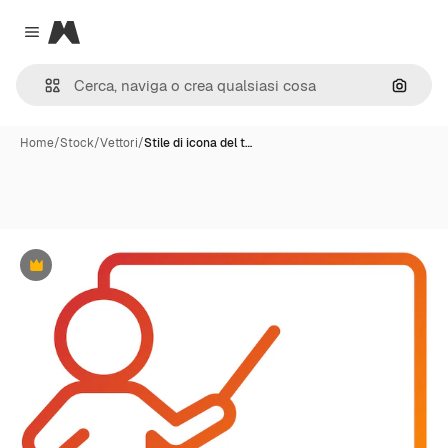
Magnific
Close menu
Cerca 
Home
/
Stock
/
Vettori
/
Stile di icona del t…
Premium