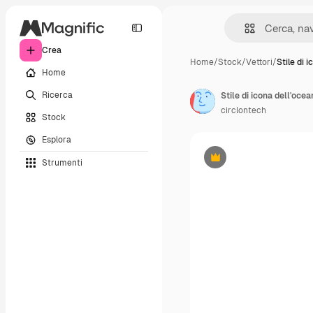
Crea
Home
/
Stock
/
Vettori
/
Stile di i
Home
Ricerca
Stile di icona dell'oce
circlontech
Stock
Esplora
Strumenti
Premium