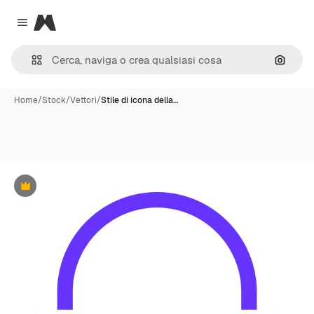
Magnific
Close menu
Cerca 
Home
/
Stock
/
Vettori
/
Stile di icona della…
Premium