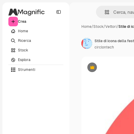
Crea
Home
/
Stock
/
Vettori
/
Stile di 
Home
Ricerca
Stile di icona della f
circlontech
Stock
Esplora
Strumenti
Premium