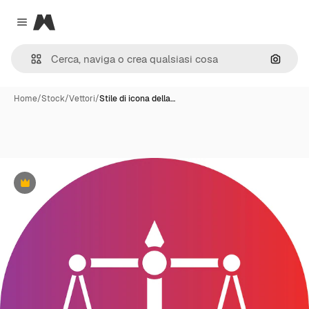
Magnific
Close menu
Cerca 
Home
/
Stock
/
Vettori
/
Stile di icona della…
Premium