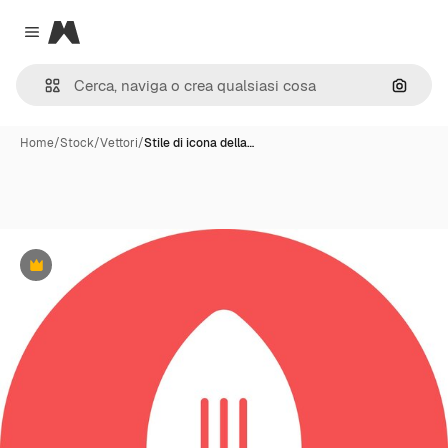
Magnific
Close menu
Cerca 
Home
/
Stock
/
Vettori
/
Stile di icona della…
Premium