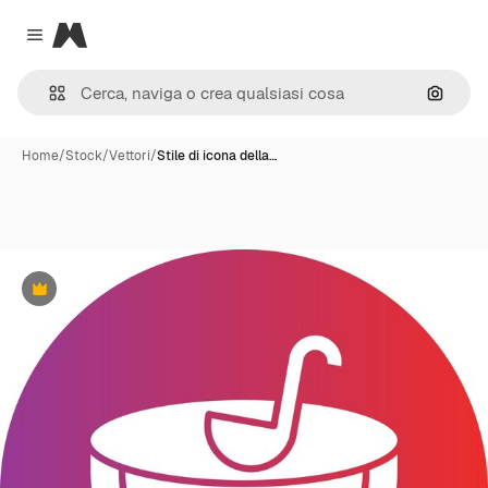
Magnific
Close menu
Cerca 
Home
/
Stock
/
Vettori
/
Stile di icona della…
Premium