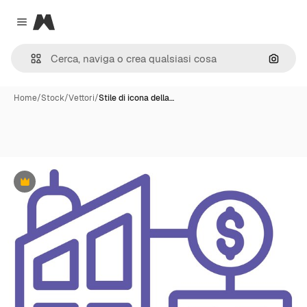
Magnific
Close menu
Cerca 
Home
/
Stock
/
Vettori
/
Stile di icona della…
Premium