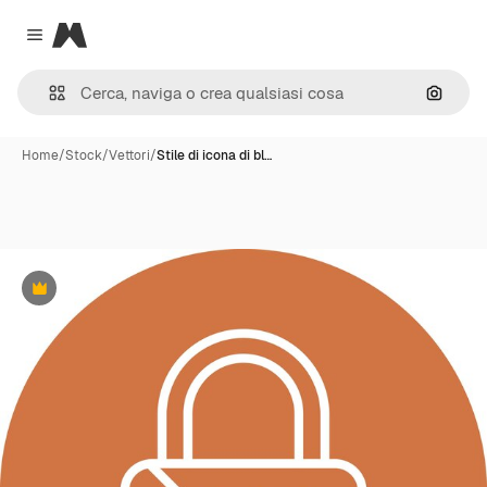
Magnific
Close menu
Cerca 
Home
/
Stock
/
Vettori
/
Stile di icona di bl…
Premium