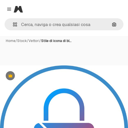
Magnific
Close menu
Cerca 
Home
/
Stock
/
Vettori
/
Stile di icona di bl…
Premium