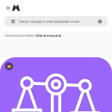
Magnific
Close menu
Cerca 
Home
/
Stock
/
Vettori
/
Stile di icona di di…
Premium