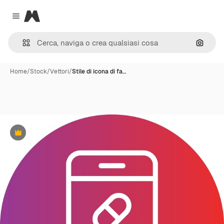
Magnific
Close menu
Cerca 
Home
/
Stock
/
Vettori
/
Stile di icona di fa…
Premium