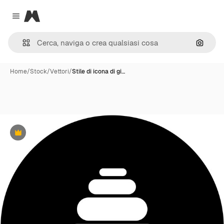
Magnific
Close menu
Cerca 
Home
/
Stock
/
Vettori
/
Stile di icona di gi…
Premium