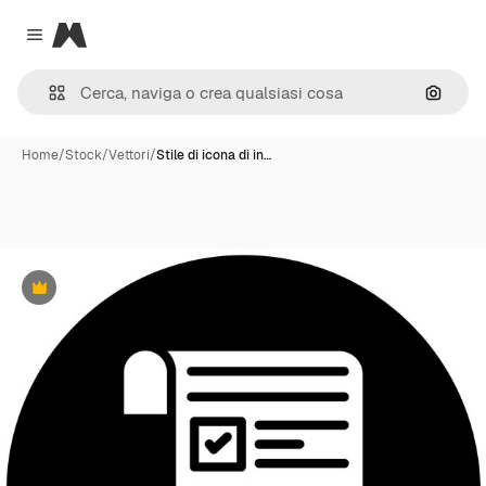
Magnific
Close menu
Cerca 
Home
/
Stock
/
Vettori
/
Stile di icona di in…
Premium