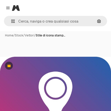
Magnific
Close menu
Cerca 
Home
/
Stock
/
Vettori
/
Stile di icona stamp…
Premium