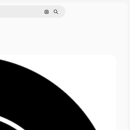
Cerca per immagine
Ricerca