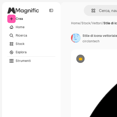
Crea
Home
/
Stock
/
Vettori
/
Stile di 
Home
Ricerca
Stile di icona vettorial
circlontech
Stock
Esplora
Strumenti
Premium