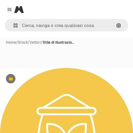
Magnific
Close menu
Cerca 
Home
/
Stock
/
Vettori
/
Stile di illustrazio…
Premium