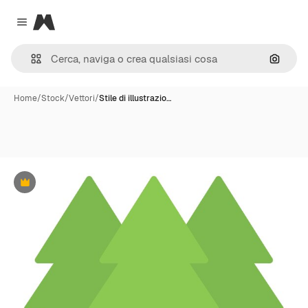
Magnific
Close menu
Cerca 
Home
/
Stock
/
Vettori
/
Stile di illustrazio…
Premium