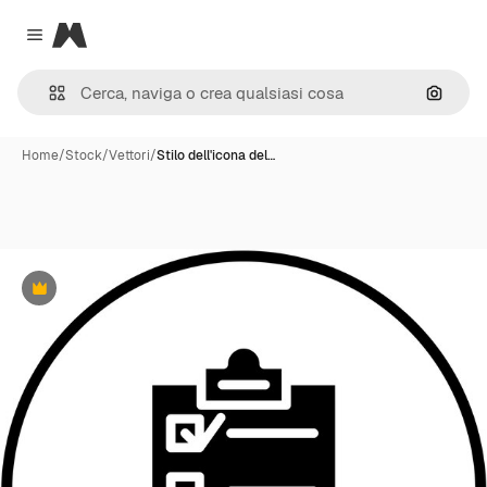
Magnific
Close menu
Cerca 
Home
/
Stock
/
Vettori
/
Stilo dell'icona del…
Premium