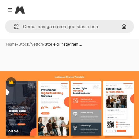
Magnific
Close menu
Cerca 
Home
/
Stock
/
Vettori
/
Storie di instagram …
Premium