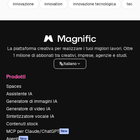
innovazione
innovation
innovazione tecnologica
tecnolo
La piattaforma creativa per realizzare i tuoi migliori lavori. Oltre
1 milione di abbonati tra creativi, imprese, agenzie e studi.
Italiano
Prodotti
Spaces
Assistente IA
Generatore di immagini IA
Generatore di video IA
Sintetizzatore vocale IA
Contenuti stock
MCP per Claude/ChatGPT
New
Agenti
New