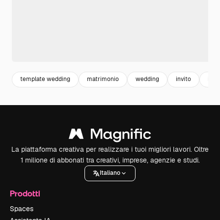
template wedding
matrimonio
wedding
invito
invi
La piattaforma creativa per realizzare i tuoi migliori lavori. Oltre
1 milione di abbonati tra creativi, imprese, agenzie e studi.
Italiano
Prodotti
Spaces