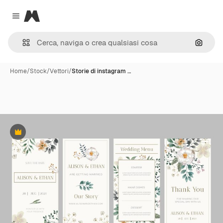
Magnific
Close menu
Cerca 
Home
/
Stock
/
Vettori
/
Storie di instagram …
Premium