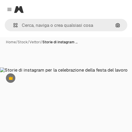
Magnific
Close menu
Cerca 
Home
/
Stock
/
Vettori
/
Storie di instagram …
Premium