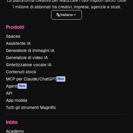
La piattaforma creativa per realizzare i tuoi migliori lavori. Oltre
1 milione di abbonati tra creativi, imprese, agenzie e studi.
Italiano
Prodotti
Spaces
Assistente IA
Generatore di immagini IA
Generatore di video IA
Sintetizzatore vocale IA
Contenuti stock
MCP per Claude/ChatGPT
New
Agenti
New
API
App mobile
Tutti gli strumenti Magnific
Inizia
Academy