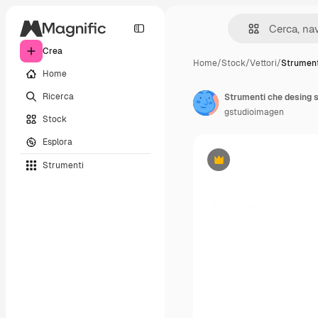
Crea
Home
/
Stock
/
Vettori
/
Strument
Home
Ricerca
Strumenti che desing so
gstudioimagen
Stock
Esplora
Strumenti
Premium