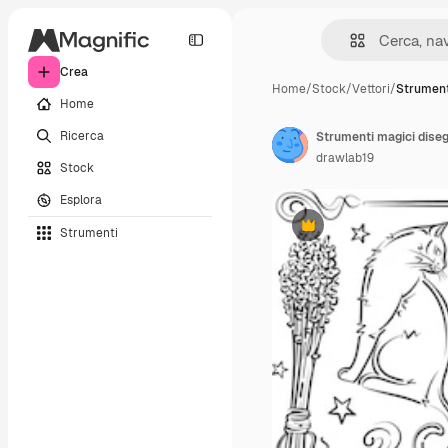
Crea
Home
/
Stock
/
Vettori
/
Strument
Home
Ricerca
Strumenti magici diseg
drawlab19
Stock
Esplora
Strumenti
Premium