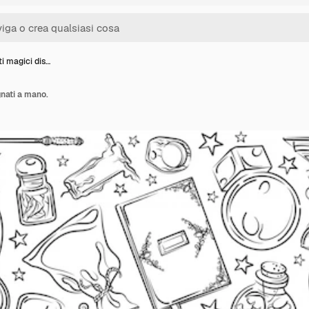
i magici dis…
nati a mano.