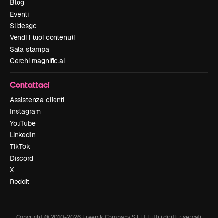
Blog
Eventi
Slidesgo
Vendi i tuoi contenuti
Sala stampa
Cerchi magnific.ai
Contattaci
Assistenza clienti
Instagram
YouTube
LinkedIn
TikTok
Discord
X
Reddit
Copyright © 2010-
2026
Freepik Company S.L.U.
Tutti i diritti riservati
.