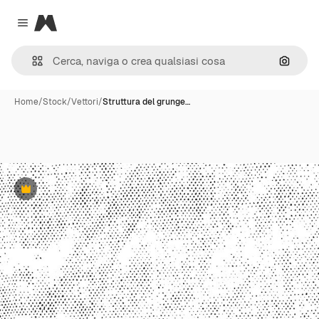
Magnific
Close menu
Cerca 
Home
/
Stock
/
Vettori
/
Struttura del grunge…
Premium