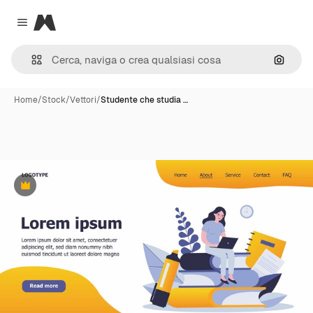
Magnific
Close menu
Cerca 
Home
/
Stock
/
Vettori
/
Studente che studia …
Premium