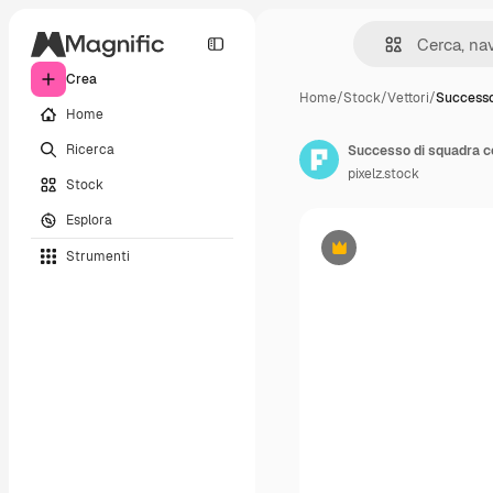
Crea
Home
/
Stock
/
Vettori
/
Successo
Home
Ricerca
Successo di squadra co
pixelz.stock
Stock
Esplora
Strumenti
Premium