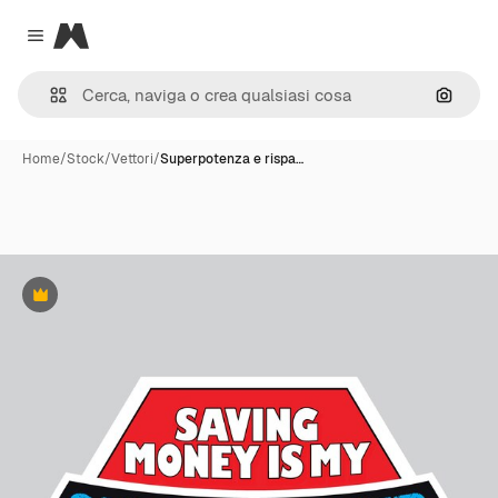
Magnific
Close menu
Cerca 
Home
/
Stock
/
Vettori
/
Superpotenza e rispa…
Premium