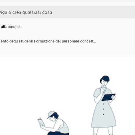
 all'apprend…
Supporto all'apprendimento degli studenti Formazione del personale concetto metafora del percorso dei dipendenti Gli uomini d'affari di successo sul lavoro sviluppano insieme una scena vettoriale recente