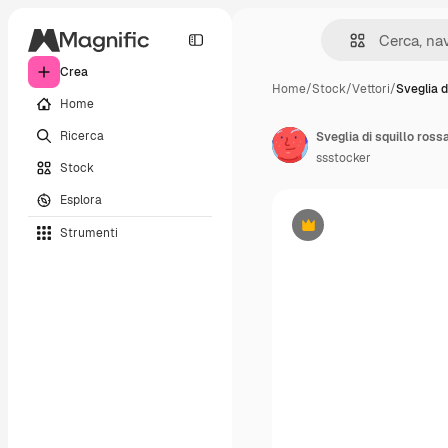
Crea
Home
/
Stock
/
Vettori
/
Sveglia di
Home
Ricerca
Sveglia di squillo ross
ssstocker
Stock
Esplora
Strumenti
Premium