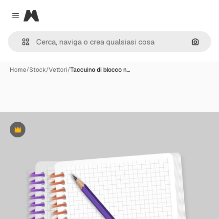
Magnific
Close menu
Cerca 
Home
/
Stock
/
Vettori
/
Taccuino di blocco n…
Premium