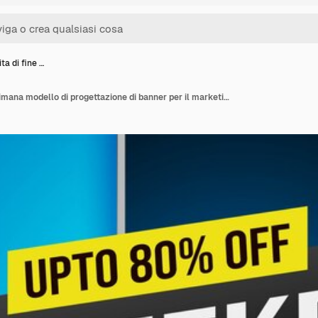
ta di fine …
Tag vendita di fine settimana modello di progettazione di banner per il marketing promozione di offerte speciali o sfondo al dettaglio