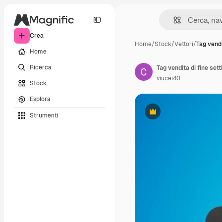
Crea
Home
/
Stock
/
Vettori
/
Tag vendi
Home
Ricerca
viucei40
Stock
Esplora
Strumenti
Premium