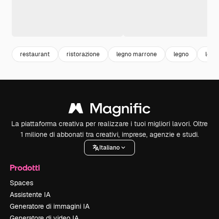
restaurant
ristorazione
legno marrone
legno
legn
La piattaforma creativa per realizzare i tuoi migliori lavori. Oltre
1 milione di abbonati tra creativi, imprese, agenzie e studi.
Italiano
Prodotti
Spaces
Assistente IA
Generatore di immagini IA
Generatore di video IA