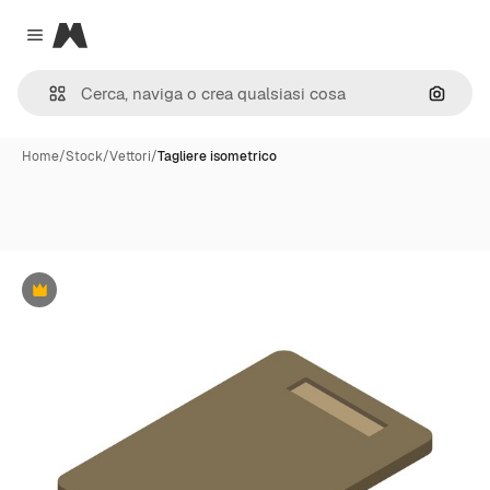
Magnific
Close menu
Cerca 
Home
/
Stock
/
Vettori
/
Tagliere isometrico
Premium