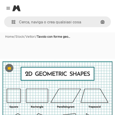
Magnific
Close menu
Cerca 
Home
/
Stock
/
Vettori
/
Tavolo con forme geo…
Premium