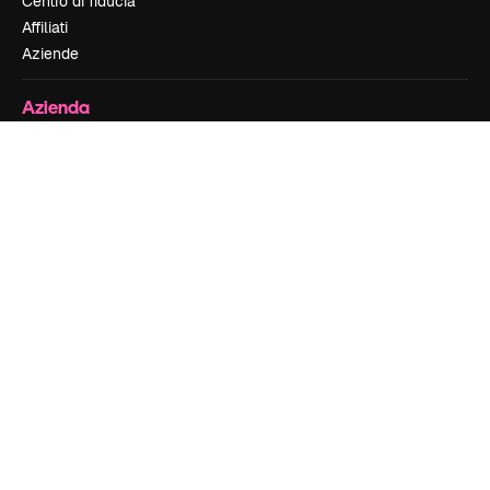
Centro di fiducia
Affiliati
Aziende
Azienda
Prezzi
Chi siamo
Recensioni
Lavora con noi
Cerca tendenze
Blog
Eventi
Slidesgo
Vendi i tuoi contenuti
Sala stampa
Cerchi magnific.ai
Contattaci