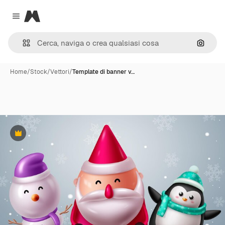
Magnific
Close menu
Cerca 
Home
/
Stock
/
Vettori
/
Template di banner v…
Premium