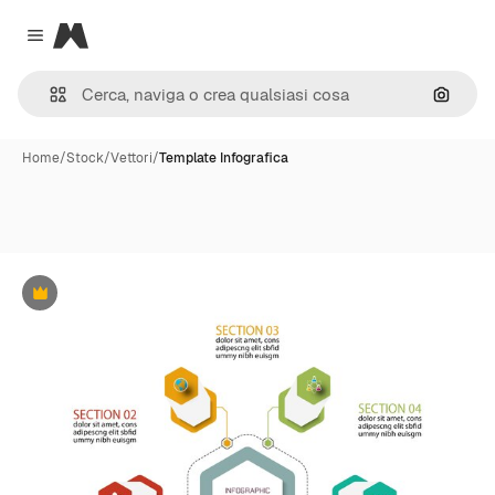
Magnific
Close menu
Cerca 
Home
/
Stock
/
Vettori
/
Template Infografica
Premium