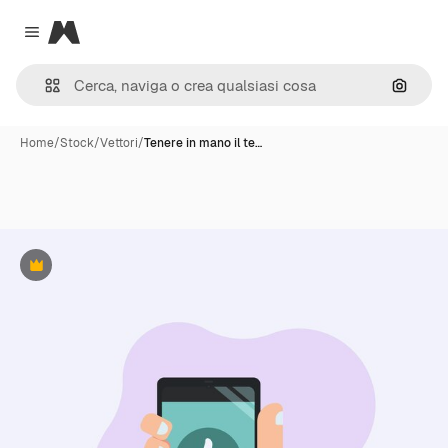
Magnific
Close menu
Cerca 
Home
/
Stock
/
Vettori
/
Tenere in mano il te…
Premium