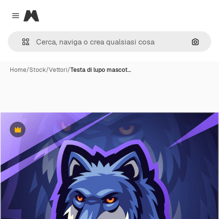
Magnific
Close menu
Cerca 
Home
/
Stock
/
Vettori
/
Testa di lupo mascot…
Premium