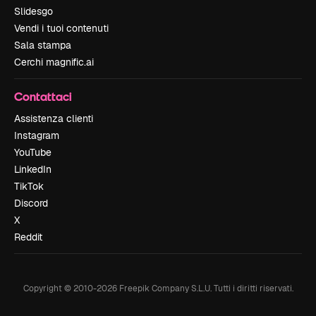
Slidesgo
Vendi i tuoi contenuti
Sala stampa
Cerchi magnific.ai
Contattaci
Assistenza clienti
Instagram
YouTube
LinkedIn
TikTok
Discord
X
Reddit
Copyright © 2010-
2026
Freepik Company S.L.U.
Tutti i diritti riservati
.