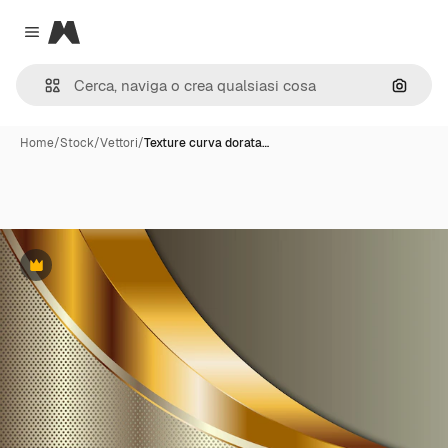
Magnific
Close menu
Cerca 
Home
/
Stock
/
Vettori
/
Texture curva dorata…
Premium