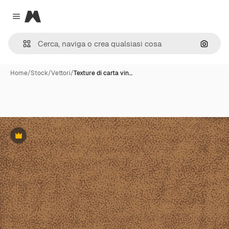
Magnific
Close menu
Cerca 
Home
/
Stock
/
Vettori
/
Texture di carta vin…
Premium