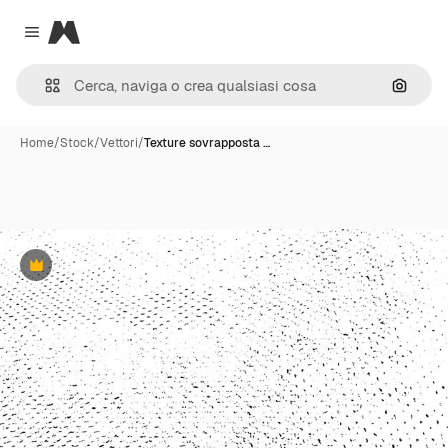
Magnific
Close menu
Cerca 
Home
/
Stock
/
Vettori
/
Texture sovrapposta …
Premium