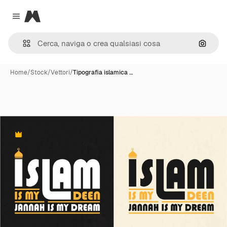
Magnific
Close menu
Cerca 
Home
/
Stock
/
Vettori
/
Tipografia islamica …
Premium